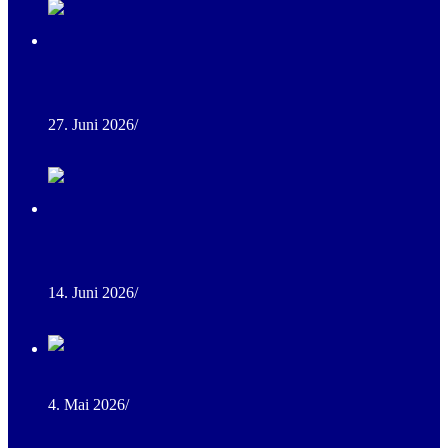
Ranch Trail Kurs im Eichenwald – Training bei besten
Bedingungen
27. Juni 2026
/
0 Comments
Erfolgreiches Rinderkurs-Wochenende für Western- und
Equitationreiter
14. Juni 2026
/
0 Comments
1. Ranch Horse Camp 2026
4. Mai 2026
/
0 Comments