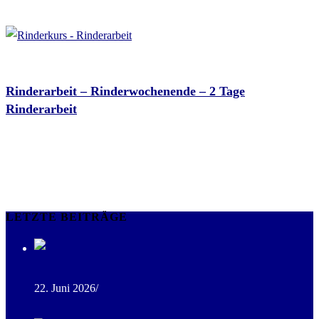
Schürmann Training Stable
Okt. 17 - 18 2026
Rinderarbeit – Rinderwochenende – 2 Tage
Rinderarbeit
Schürmann Training Stable
Keine Veranstaltung gefunden!
LETZTE BEITRÄGE
Freie Pferdeboxen im Stall
22. Juni 2026
/
0 Comments