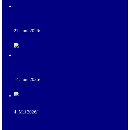
Ranch Trail Kurs im Eichenwald – Training bei besten
Bedingungen
27. Juni 2026
/
0 Comments
Erfolgreiches Rinderkurs-Wochenende für Western- und
Equitationreiter
14. Juni 2026
/
0 Comments
1. Ranch Horse Camp 2026
4. Mai 2026
/
0 Comments