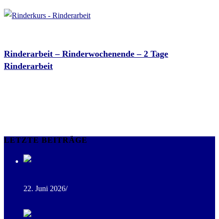
Schürmann Training Stable
Okt. 17 - 18 2026
Rinderarbeit – Rinderwochenende – 2 Tage
Rinderarbeit
Schürmann Training Stable
Keine Veranstaltung gefunden!
LETZTE BEITRÄGE
Freie Pferdeboxen im Stall
22. Juni 2026
/
0 Comments