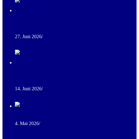
Ranch Trail Kurs im Eichenwald – Training bei besten
Bedingungen
27. Juni 2026
/
0 Comments
Erfolgreiches Rinderkurs-Wochenende für Western- und
Equitationreiter
14. Juni 2026
/
0 Comments
1. Ranch Horse Camp 2026
4. Mai 2026
/
0 Comments